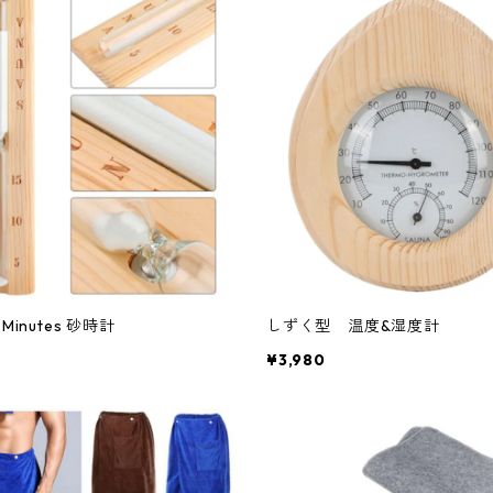
Minutes 砂時計
しずく型 温度&湿度計
¥3,980