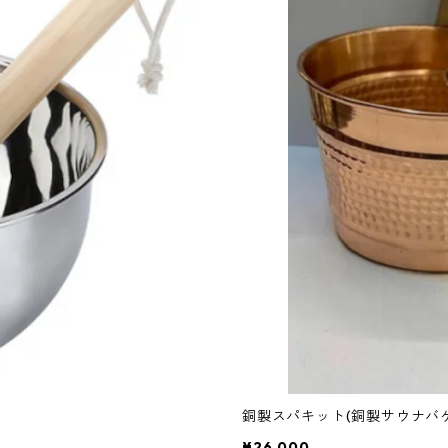
銅製スパキット(銅製サウナバ
¥26,000