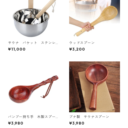
サウナ バケット ステンレ
ウッドスプーン
ス
¥11,000
¥3,200
バンブー持ち手 木製スプー
ブナ製 サウナスプーン
ン
¥3,980
¥3,980