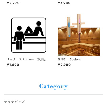
シャルオイル）コパイバ 10
オル 5 Colors
¥2,970
¥3,980
ml
サウナ ステッカー 2枚組
砂時計 5colors
7colors
¥1,690
¥2,980
Category
サウナグッズ