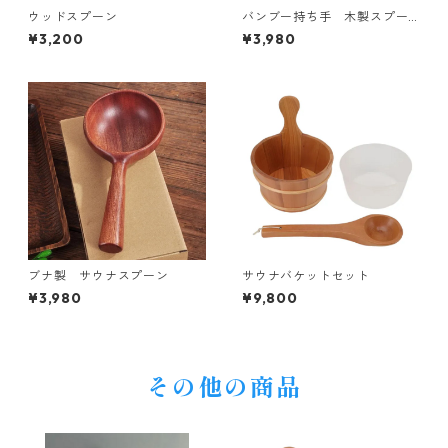
ウッドスプーン
バンブー持ち手 木製スプー
ン
¥3,200
¥3,980
ブナ製 サウナスプーン
サウナバケットセット
¥3,980
¥9,800
その他の商品