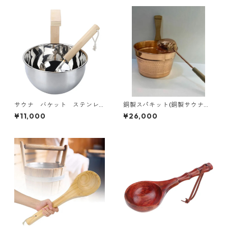
サウナ バケット ステンレ
銅製スパキット(銅製サウナバ
ス
ケット&レードル）
¥11,000
¥26,000