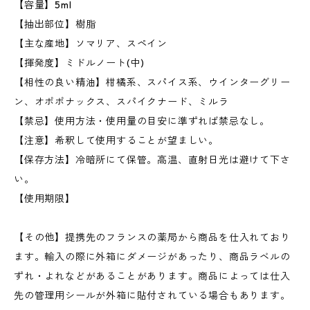
【容量】5ml
【抽出部位】樹脂
【主な産地】ソマリア、スペイン
【揮発度】ミドルノート(中)
【相性の良い精油】柑橘系、スパイス系、ウインターグリー
ン、オポポナックス、スパイクナード、ミルラ
【禁忌】使用方法・使用量の目安に準ずれば禁忌なし。
【注意】希釈して使用することが望ましい。
【保存方法】冷暗所にて保管。高温、直射日光は避けて下さ
い。
【使用期限】
【その他】提携先のフランスの薬局から商品を仕入れており
ます。輸入の際に外箱にダメージがあったり、商品ラベルの
ずれ・よれなどがあることがあります。商品によっては仕入
先の管理用シールが外箱に貼付されている場合もあります。