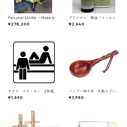
Personal SAUNA 〜Made by
プラナロム 精油（エッセン
Burns〜 1~2人用 奥行90c
シャルオイル）BIO ユーカリ
¥278,200
¥2,640
mモデル パーソナルサウ
ラディアタ 10ml
ナ
サウナ ステッカー 2枚組
バンブー持ち手 木製スプー
7colors
ン
¥1,690
¥3,980