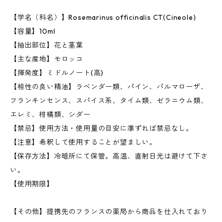
【学名（科名）】Rosemarinus officinalis CT(Cineole)
【容量】10ml
【抽出部位】花と茎葉
【主な産地】モロッコ
【揮発度】ミドルノート(高)
【相性の良い精油】ラベンダー類、パイン、パルマローザ、
フランキンセンス、スパイス系、タイム類、ゼラニウム類、
エレミ、柑橘類、シダー
【禁忌】使用方法・使用量の目安に準ずれば禁忌なし。
【注意】希釈して使用することが望ましい。
【保存方法】冷暗所にて保管。高温、直射日光は避けて下さ
い。
【使用期限】
【その他】提携先のフランスの薬局から商品を仕入れており