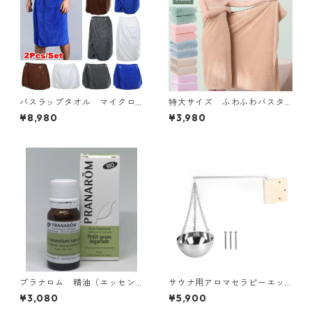
バスラップタオル マイクロ
特大サイズ ふわふわバスタ
ファイバー 2枚組 4colors
オル 5 Colors
¥8,980
¥3,980
プラナロム 精油（エッセン
サウナ用アロマセラピーエッ
シャルオイル） BIO プチグ
センシャルオイルカップ ス
¥3,080
¥5,900
レン 10ml
テンレス製ボウル